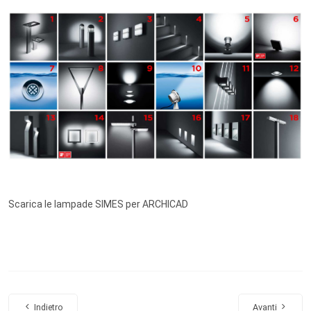
Scarica le lampade SIMES per ARCHICAD
Articolo precedente: Alberi ArchiRADAR - Volume 13
Articolo succe
Indietro
Avanti