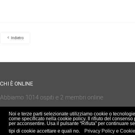
Articolo precedente: Piante 3D parametriche - Volume 05
Indietro
CHI È ONLINE
Abbiamo 1014 ospiti e 2 membri online
Noi e terze parti selezionate utilizziamo cookie o tecnologie 
come specificato nella cookie policy. Il rifiuto del consenso 
per acconsentire. Usa il pulsante “Rifiuta” per continuare s
Copyright© ArchiRADAR - 
tipi di cookie accettare e quali no.
Privacy Policy e Cookie