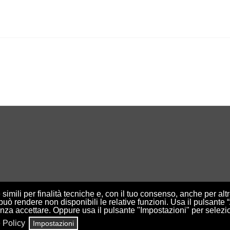
simili per finalità tecniche e, con il tuo consenso, anche per altre
può rendere non disponibili le relative funzioni. Usa il pulsante 
enza accettare. Oppure usa il pulsante "Impostazioni" per selezi
Associazione di promozione sociale - via Clemente X n.18, 00167 Roma
 Policy
Impostazioni