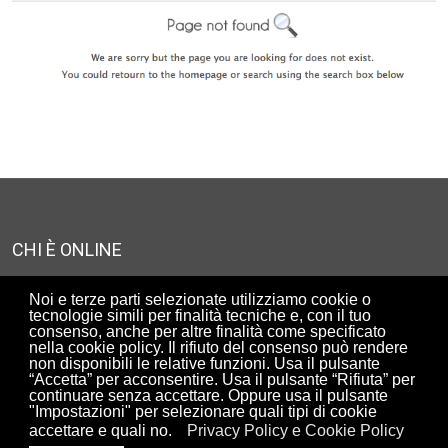
CHI È ONLINE
Abbiamo 1857 ospiti e un membro online
Noi e terze parti selezionate utilizziamo cookie o
tecnologie simili per finalità tecniche e, con il tuo
consenso, anche per altre finalità come specificato
nella cookie policy. Il rifiuto del consenso può rendere
UTENTI ISCRITTI AL SITO
non disponibili le relative funzioni. Usa il pulsante
“Accetta” per acconsentire. Usa il pulsante “Rifiuta” per
90308
continuare senza accettare. Oppure usa il pulsante
"Impostazioni" per selezionare quali tipi di cookie
accettare e quali no.
Privacy Policy e Cookie Policy